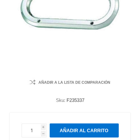
AÑADIR A LA LISTA DE COMPARACIÓN
Sku:
F235337
i
AÑADIR AL CARRITO
h
h