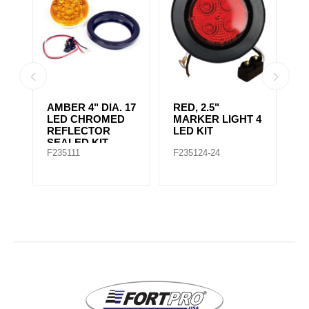
AMBER 4" DIA. 17
RED, 2.5"
A
r,
LED CHROMED
MARKER LIGHT 4
4
REFLECTOR
LED KIT
S
SEALED KIT
F235111
F235124-24
F