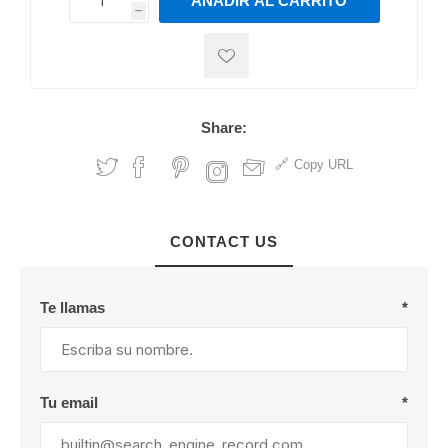
AÑADIR AL CARRITO
h
h
Share:
Copy URL
CONTACT US
Te llamas
*
Tu email
*