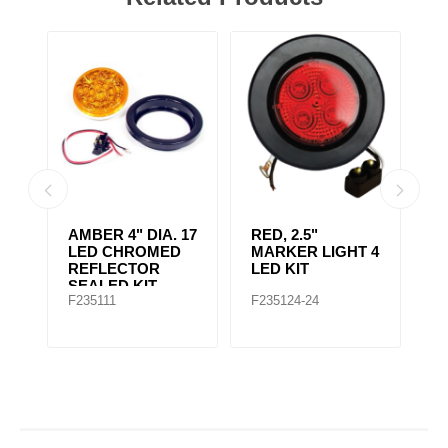
AMBER CLEAR,
4" RED 10 LED
A
 4
4IN DIA. 10 LED
LIGHT
L
SEALED
F235167
F235148
F