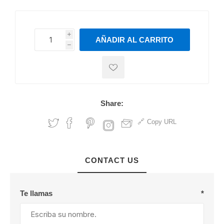
i
AÑADIR AL CARRITO
h
h
Share:
Copy URL
CONTACT US
Te llamas
*