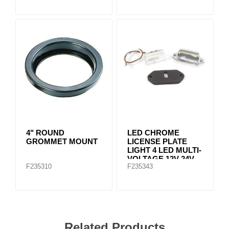
4" ROUND
LED CHROME
GROMMET MOUNT
LICENSE PLATE
LIGHT 4 LED MULTI-
VOLTAGE 12V-24V
F235310
F235343
Related Products