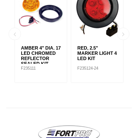
AMBER 4" DIA. 17
RED, 2.5"
A
r,
LED CHROMED
MARKER LIGHT 4
4
REFLECTOR
LED KIT
S
SEALED KIT
F235111
F235124-24
F