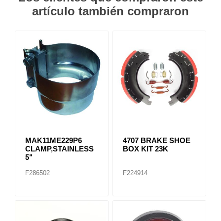
artículo también compraron
MAK11ME229P6
4707 BRAKE SHOE
CLAMP,STAINLESS
BOX KIT 23K
5"
F286502
F224914