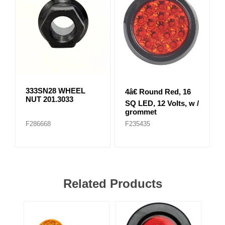
333SN28 WHEEL
4â€ Round Red, 16
NUT 201.3033
SQ LED, 12 Volts, w /
grommet
F286668
F235435
Related Products