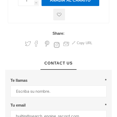
AÑADIR AL CARRITO
h
h
Share:
Copy URL
CONTACT US
Te llamas
*
Tu email
*