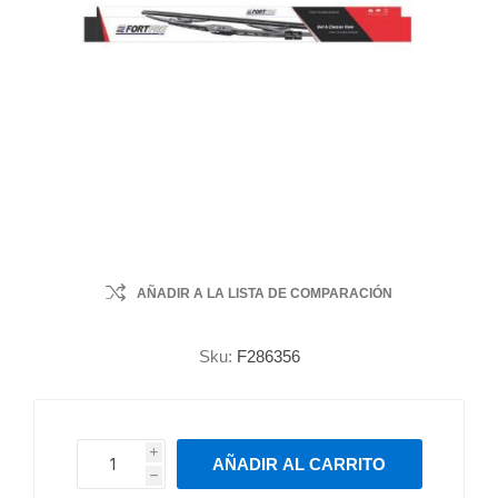
AÑADIR A LA LISTA DE COMPARACIÓN
Sku:
F286356
i
AÑADIR AL CARRITO
h
h