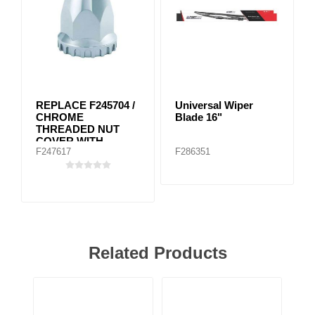
REPLACE F245704 /
Universal Wiper
CHROME
Blade 16"
THREADED NUT
COVER WITH
F247617
F286351
FLANGE 33MM
Related Products