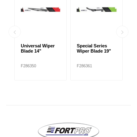
Special Series
Universal Wiper
U
Wiper Blade 22"
Blade 18"
B
F286363
F286352
F