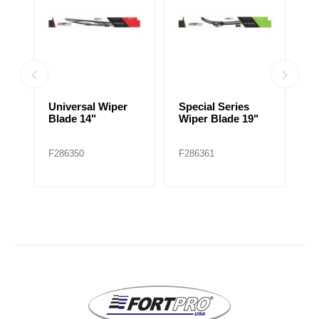
Universal Wiper
Special Series
Spec
Blade 14"
Wiper Blade 19"
Wipe
F286350
F286361
F286