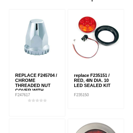
REPLACE F245704 /
replace F235151 /
CHROME
RED, 4IN DIA. 10
THREADED NUT
LED SEALED KIT
COVER WITH
F247617
F235150
FLANGE 33MM