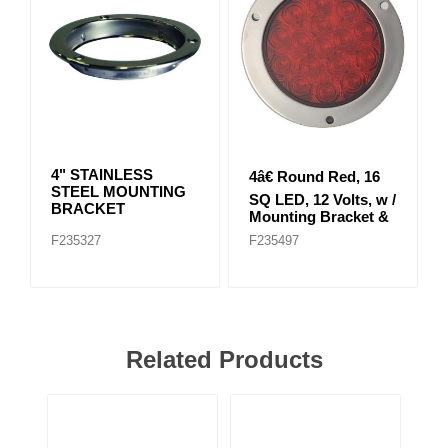
4" STAINLESS
4â€ Round Red, 16
STEEL MOUNTING
SQ LED, 12 Volts, w /
BRACKET
Mounting Bracket &
Stainless steel ring
F235327
F235497
Related Products