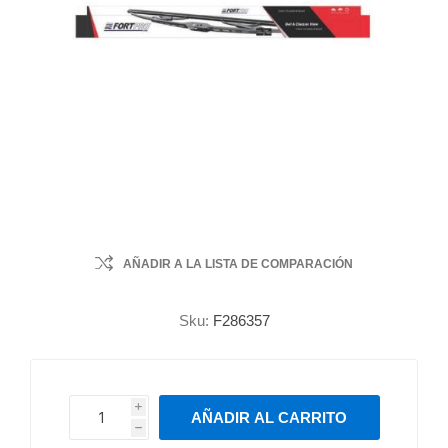
AÑADIR A LA LISTA DE COMPARACIÓN
Sku:
F286357
i
AÑADIR AL CARRITO
h
h