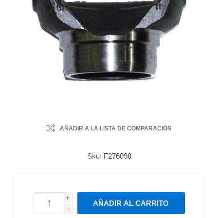
AÑADIR A LA LISTA DE COMPARACIÓN
Sku:
F276098
i
AÑADIR AL CARRITO
h
h