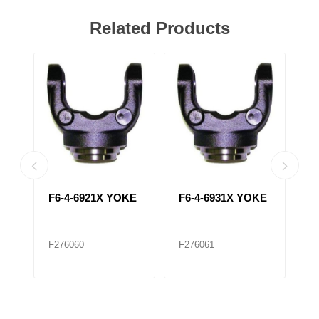
Related Products
F6-4-6921X YOKE
F6-4-6931X YOKE
F
Y
F276060
F276061
F