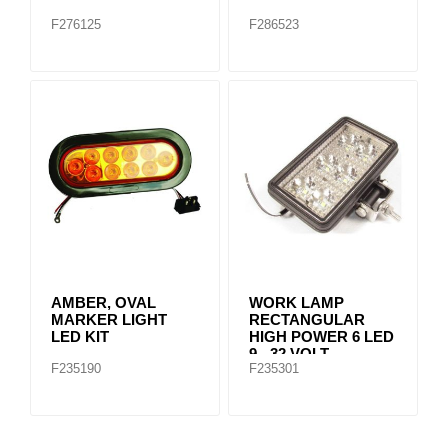
F276125
F286523
AMBER, OVAL
WORK LAMP
MARKER LIGHT
RECTANGULAR
LED KIT
HIGH POWER 6 LED
9 - 32 VOLT
F235190
F235301