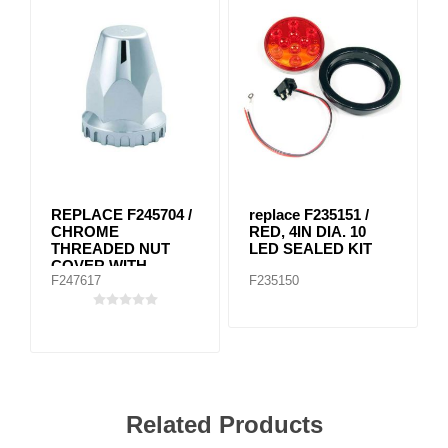
REPLACE F245704 /
replace F235151 /
CHROME
RED, 4IN DIA. 10
THREADED NUT
LED SEALED KIT
COVER WITH
F247617
F235150
FLANGE 33MM
Related Products