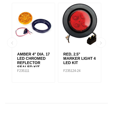
AMBER CLEAR,
4" RED 10 LED
A
 4
4IN DIA. 10 LED
LIGHT
L
SEALED
F235167
F235148
F