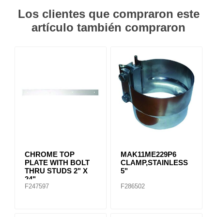
Los clientes que compraron este
artículo también compraron
CHROME TOP
MAK11ME229P6
PLATE WITH BOLT
CLAMP,STAINLESS
THRU STUDS 2" X
5"
24"
F247597
F286502