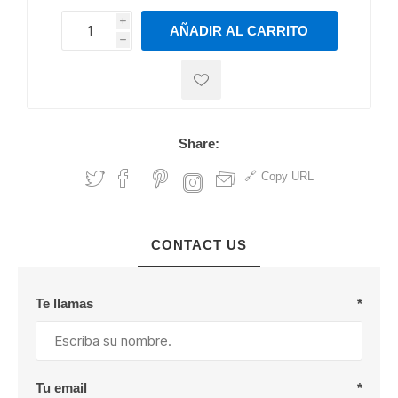
i
AÑADIR AL CARRITO
h
h
Share:
Copy URL
CONTACT US
Te llamas
*
Tu email
*