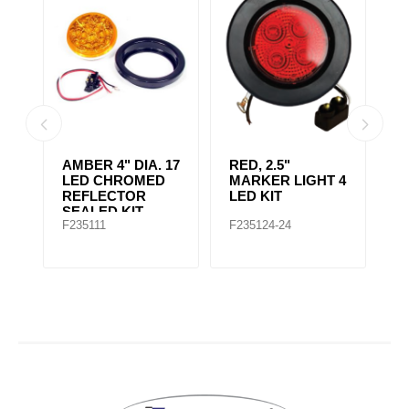
AMBER CLEAR,
4" RED 10 LED
A
 4
4IN DIA. 10 LED
LIGHT
L
SEALED
F235167
F235148
F