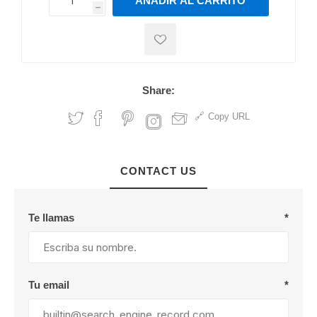
AÑADIR AL CARRITO
h
h
Share:
Copy URL
CONTACT US
Te llamas
*
Tu email
*