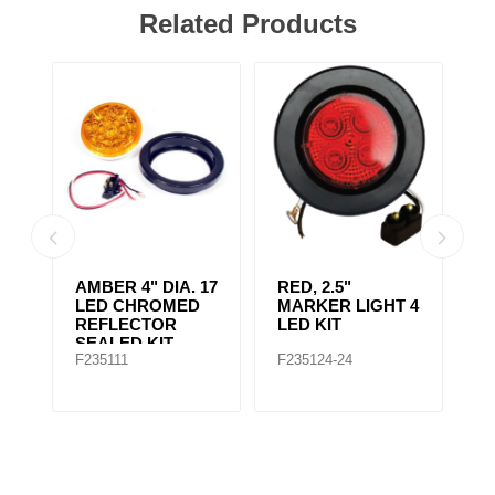
Related Products
AMBER CLEAR,
4" RED 10 LED
A
 4
4IN DIA. 10 LED
LIGHT
L
SEALED
F235167
F235148
F