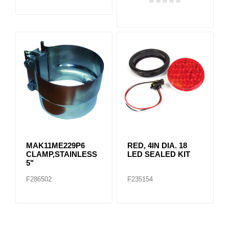
MAK11ME229P6
RED, 4IN DIA. 18
CLAMP,STAINLESS
LED SEALED KIT
5"
F286502
F235154