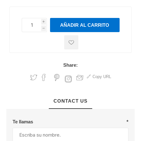
i
AÑADIR AL CARRITO
h
h
Share:
Copy URL
CONTACT US
Te llamas
*