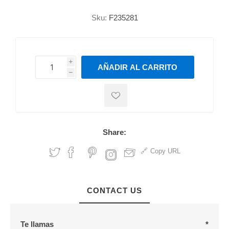
Sku:
F235281
i
AÑADIR AL CARRITO
h
h
Share:
Copy URL
CONTACT US
Te llamas
*