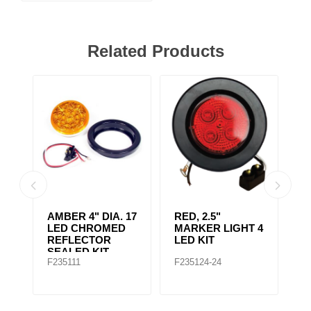
Related Products
AMBER CLEAR,
4" RED 10 LED
A
 4
4IN DIA. 10 LED
LIGHT
L
SEALED
F235167
F235148
F