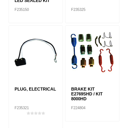
LED SEALED KIT
F235150
F235325
PLUG, ELECTRICAL
BRAKE KIT
E2769SHD / KIT
8000HD
F235321
F224804