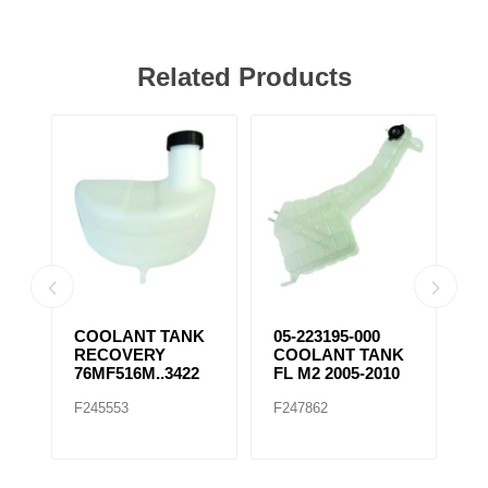
Related Products
/
COOLANT TANK
05-223195-000
2
RECOVERY
COOLANT TANK
C
5M
76MF516M..3422
FL M2 2005-2010
I
S
F245553
F247862
F
2