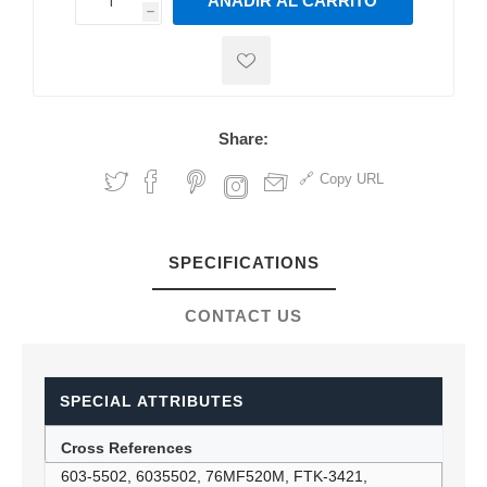
AÑADIR AL CARRITO
h
h
Share:
Copy URL
SPECIFICATIONS
CONTACT US
SPECIAL ATTRIBUTES
Cross References
603-5502, 6035502, 76MF520M, FTK-3421,