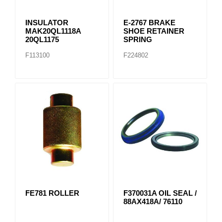
INSULATOR
E-2767 BRAKE
MAK20QL1118A
SHOE RETAINER
20QL1175
SPRING
F113100
F224802
FE781 ROLLER
F370031A OIL SEAL /
88AX418A/ 76110