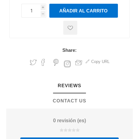
i
AÑADIR AL CARRITO
h
h
Share:
Copy URL
REVIEWS
CONTACT US
0 revisión (es)