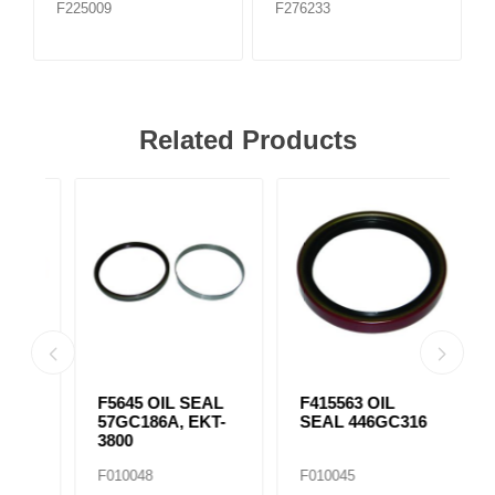
F225009
F276233
Related Products
F415563 OIL
F3004316 OIL
F
-
SEAL 446GC316
SEAL
S
F010045
F020442
F