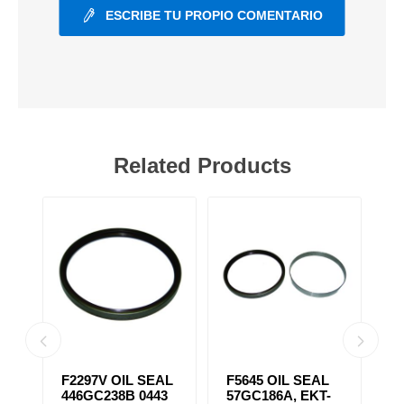
ESCRIBE TU PROPIO COMENTARIO
Related Products
F2297V OIL SEAL
F5645 OIL SEAL
F
446GC238B 0443
57GC186A, EKT-
S