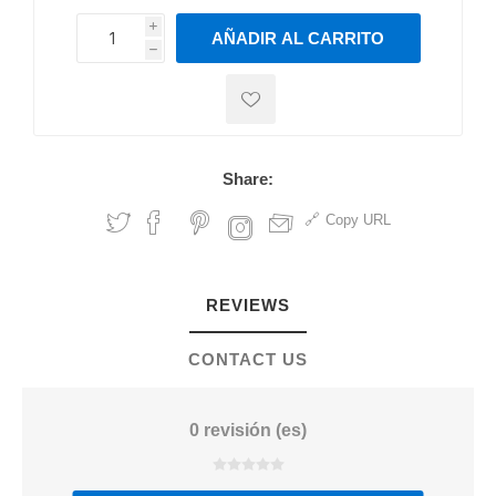
i
AÑADIR AL CARRITO
h
h
Share:
Copy URL
REVIEWS
CONTACT US
0 revisión (es)