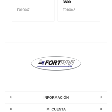
3800
F010047
F010048
F
INFORMACIÓN
MI CUENTA