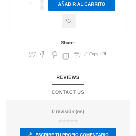
i
AÑADIR AL CARRITO
h
h
Share:
Copy URL
REVIEWS
CONTACT US
0 revisión (es)
ESCRIBE TU PROPIO COMENTARIO