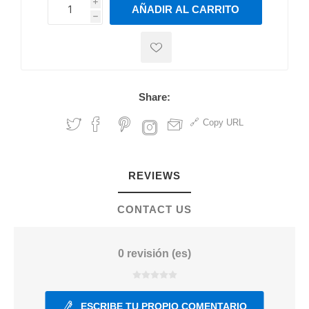
i
AÑADIR AL CARRITO
h
h
Share:
Copy URL
REVIEWS
CONTACT US
0 revisión (es)
ESCRIBE TU PROPIO COMENTARIO