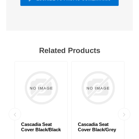
Related Products
Cascadia Seat
Cascadia Seat
C
Cover Black/Black
Cover Black/Grey
C
ck