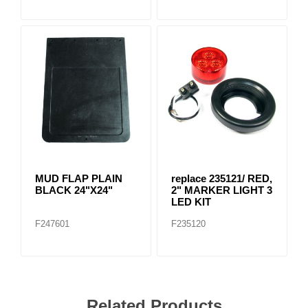
MUD FLAP PLAIN
replace 235121/ RED,
BLACK 24"X24"
2" MARKER LIGHT 3
LED KIT
F247601
F235120
Related Products