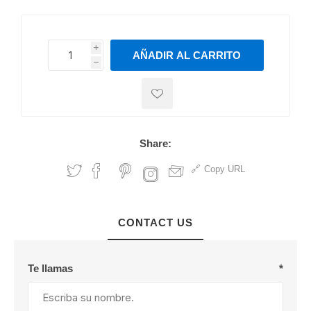
i
AÑADIR AL CARRITO
h
h
Share:
Copy URL
CONTACT US
Te llamas
*