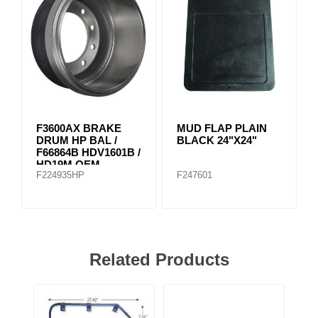
F3600AX BRAKE
MUD FLAP PLAIN
DRUM HP BAL /
BLACK 24"X24"
F66864B HDV1601B /
HD19M OEM
F224935HP
F247601
Related Products