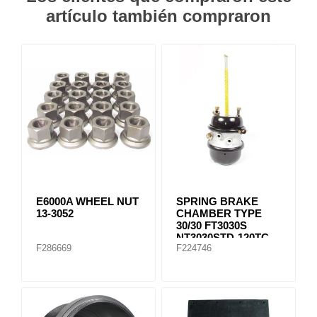
artículo también compraron
E6000A WHEEL NUT
SPRING BRAKE
13-3052
CHAMBER TYPE
30/30 FT3030S
NT3030STD-120TC
F286669
F224746