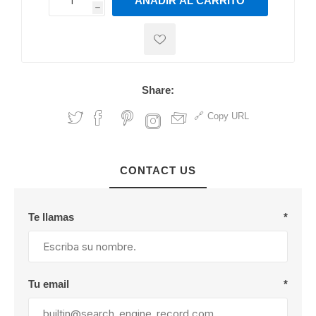
AÑADIR AL CARRITO
h
h
Share:
Copy URL
CONTACT US
Te llamas
*
Tu email
*