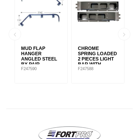
MUD FLAP
CHROME
M
HANGER
SPRING LOADED
H
)
ANGLED STEEL
2 PIECES LIGHT
C
RU
BY PAIR
BAR WITH
D
F247590
F247588
F
RECTANGULAR
2
CUT OUT
B
6"X30"X2.25"
B
P