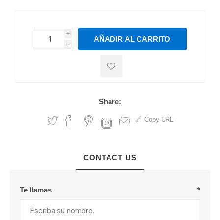
i
AÑADIR AL CARRITO
h
h
Share:
Copy URL
CONTACT US
Te llamas
*