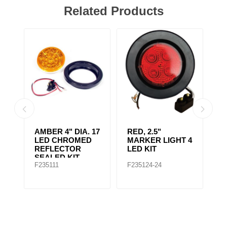
Related Products
AMBER 4" DIA. 17
RED, 2.5"
A
r,
LED CHROMED
MARKER LIGHT 4
4
REFLECTOR
LED KIT
S
SEALED KIT
F235111
F235124-24
F