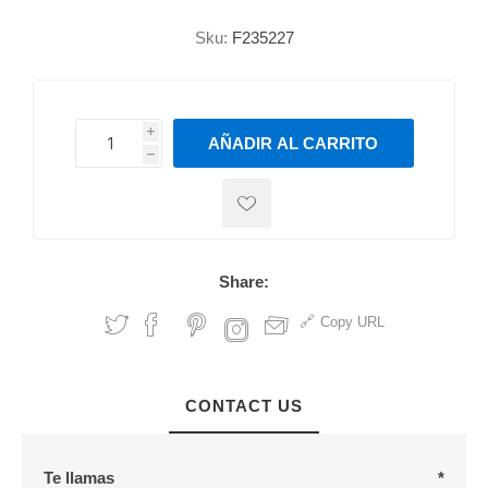
Sku:
F235227
i
AÑADIR AL CARRITO
h
h
Share:
Copy URL
CONTACT US
Te llamas
*