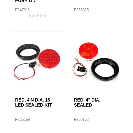
PUSH ON
F247611
F235325
RED, 4IN DIA. 18
RED, 4" DIA.
LED SEALED KIT
SEALED
F235154
F235152