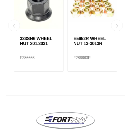
333SN6 WHEEL
E5652R WHEEL
E49
NUT 201.3031
NUT 13-3013R
NUT 
F286666
F286663R
F286