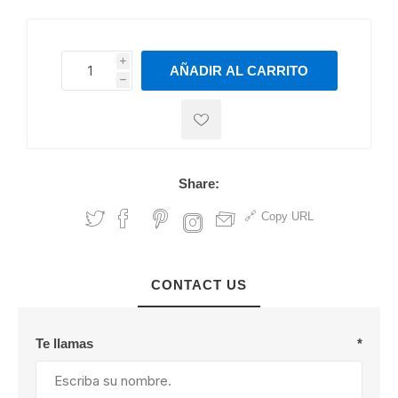
i
AÑADIR AL CARRITO
h
h
Share:
Copy URL
CONTACT US
Te llamas
*