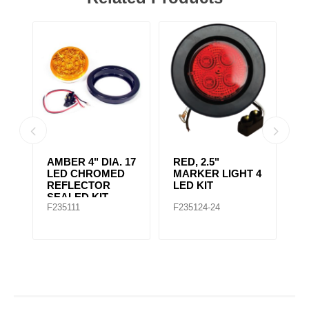
AMBER CLEAR,
4" RED 10 LED
A
 4
4IN DIA. 10 LED
LIGHT
L
SEALED
F235167
F235148
F