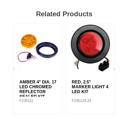
Related Products
AMBER 4" DIA. 17
RED, 2.5"
A
r,
LED CHROMED
MARKER LIGHT 4
4
REFLECTOR
LED KIT
S
SEALED KIT
F235111
F235124-24
F