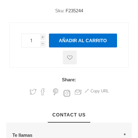
Sku:
F235244
i
AÑADIR AL CARRITO
h
h
Share:
Copy URL
CONTACT US
Te llamas
*