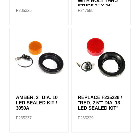
WITH BOLT THRU
STUDS 2" X 24"
F235325
F247598
AMBER, 2" DIA. 10
REPLACE F235228 /
LED SEALED KIT /
"RED, 2.5"" DIA. 13
3050A
LED SEALED KIT"
F235237
F235229